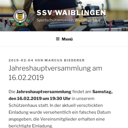
Zum
Inhalt
SSV WAIBLINGEN
springen
Sportschützenverein Waiblingen e.V.
Menü
VERÖFFENTLICHT
2019-02-04
VON
MARCUS BIEDERER
AM
Jahreshauptversammlung am
16.02.2019
Die
Jahreshauptversammlung
findet am
Samstag,
den 16.02.2019 um 19:30 Uhr
in unserem
Schützenhaus statt. In der aktuell verschickten
Einladung wurde versehentlich ein falsches Datum
angegeben, die Vereinsmitglieder erhalten eine
berichtigte Einladung.