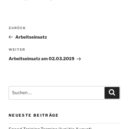
Beitragsnavigation
Vorheriger
ZURÜCK
Beitrag
Arbeitseinsatz
Nächster
WEITER
Beitrag
Arbeitseinsatz am 02.03.2019
Suchen
Suche
nach:
NEUESTE BEITRÄGE