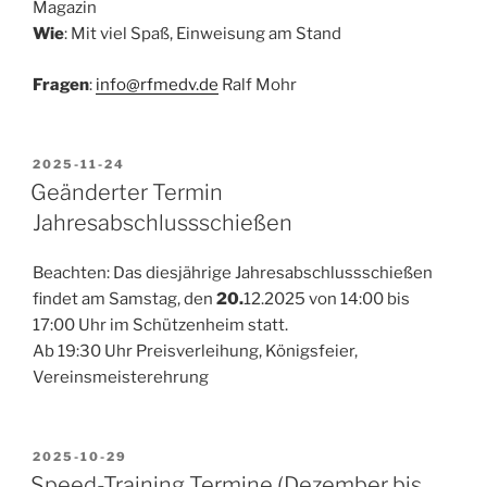
Magazin
Wie
: Mit viel Spaß, Einweisung am Stand
Fragen
:
info@rfmedv.de
Ralf Mohr
VERÖFFENTLICHT
2025-11-24
AM
Geänderter Termin
Jahresabschlussschießen
Beachten: Das diesjährige Jahresabschlussschießen
findet am Samstag, den
20.
12.2025 von 14:00 bis
17:00 Uhr im Schützenheim statt.
Ab 19:30 Uhr Preisverleihung, Königsfeier,
Vereinsmeisterehrung
VERÖFFENTLICHT
2025-10-29
AM
Speed-Training Termine (Dezember bis