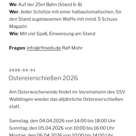
Wo
: Auf der 25m Bahn (Stand 6-8)
Wer
: Jeder Schütze mit einer halbautomatischen, für
den Stand zugelassenen Waffe mit mind. 5 Schuss
Magazin
Wie
: Mit viel Spaß, Einweisung am Stand
Fragen
:
info@rfmedv.de
Ralf Mohr
VERÖFFENTLICHT
2026-04-01
AM
Ostereierschießen 2026
Am Osterwochenende findet im Vereinsheim des SSV
Waiblingen wieder das alljährliche Ostereierschießen
statt.
Samstag, den 04.04.2026 von 14:00 bis 18:00 Uhr
Sonntag, den 05.04.2026 von 10:00 bis 16:00 Uhr
Montag, den 06.04.2026 von 10:00 bis 14:00 Uhr