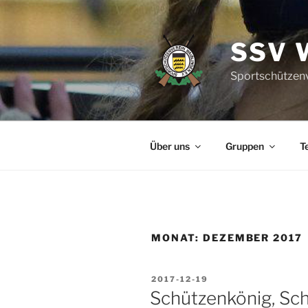
Zum
Inhalt
springen
SSV 
Sportschützenv
Über uns
Gruppen
T
MONAT:
DEZEMBER 2017
VERÖFFENTLICHT
2017-12-19
AM
Schützenkönig, Sc