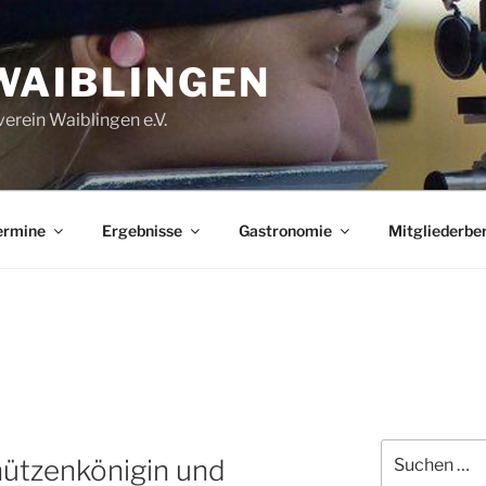
WAIBLINGEN
erein Waiblingen e.V.
ermine
Ergebnisse
Gastronomie
Mitgliederbe
Suchen
hützenkönigin und
nach: