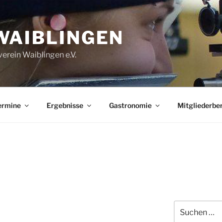
WAIBLINGEN
erein Waiblingen e.V.
ermine
Ergebnisse
Gastronomie
Mitgliederbe
Suchen
nach: