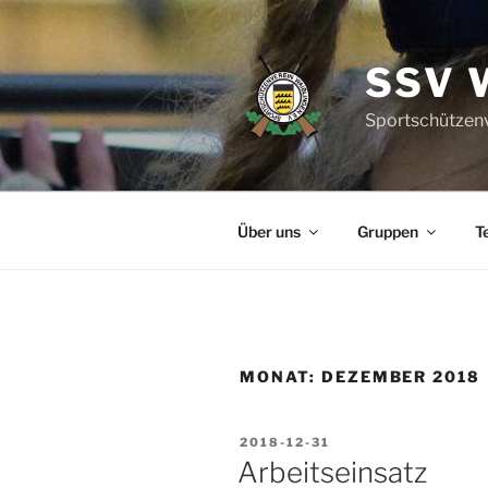
Zum
Inhalt
springen
SSV 
Sportschützenv
Über uns
Gruppen
T
MONAT:
DEZEMBER 2018
VERÖFFENTLICHT
2018-12-31
AM
Arbeitseinsatz