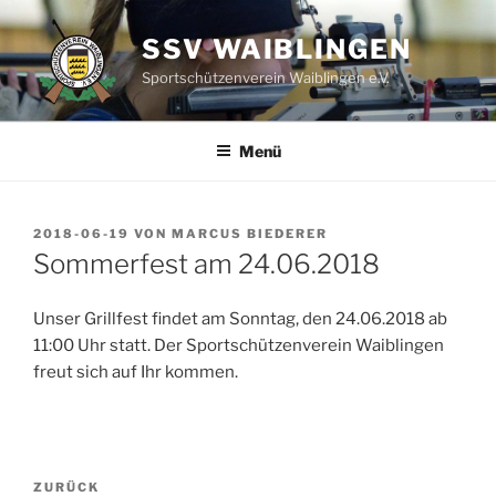
Zum
Inhalt
SSV WAIBLINGEN
springen
Sportschützenverein Waiblingen e.V.
Menü
VERÖFFENTLICHT
2018-06-19
VON
MARCUS BIEDERER
AM
Sommerfest am 24.06.2018
Unser Grillfest findet am Sonntag, den 24.06.2018 ab
11:00 Uhr statt. Der Sportschützenverein Waiblingen
freut sich auf Ihr kommen.
Beitragsnavigation
Vorheriger
ZURÜCK