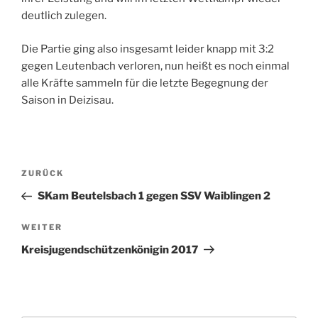
deutlich zulegen.
Die Partie ging also insgesamt leider knapp mit 3:2
gegen Leutenbach verloren, nun heißt es noch einmal
alle Kräfte sammeln für die letzte Begegnung der
Saison in Deizisau.
Beitragsnavigation
Vorheriger
ZURÜCK
Beitrag
SKam Beutelsbach 1 gegen SSV Waiblingen 2
Nächster
WEITER
Beitrag
Kreisjugendschützenkönigin 2017