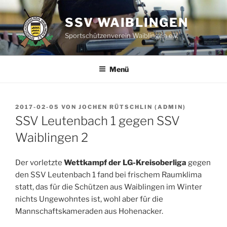
Zum
Inhalt
SSV WAIBLINGEN
springen
Sportschützenverein Waiblingen e.V.
Menü
VERÖFFENTLICHT
2017-02-05
VON
JOCHEN RÜTSCHLIN (ADMIN)
AM
SSV Leutenbach 1 gegen SSV
Waiblingen 2
Der vorletzte
Wettkampf der LG-Kreisoberliga
gegen
den SSV Leutenbach 1 fand bei frischem Raumklima
statt, das für die Schützen aus Waiblingen im Winter
nichts Ungewohntes ist, wohl aber für die
Mannschaftskameraden aus Hohenacker.